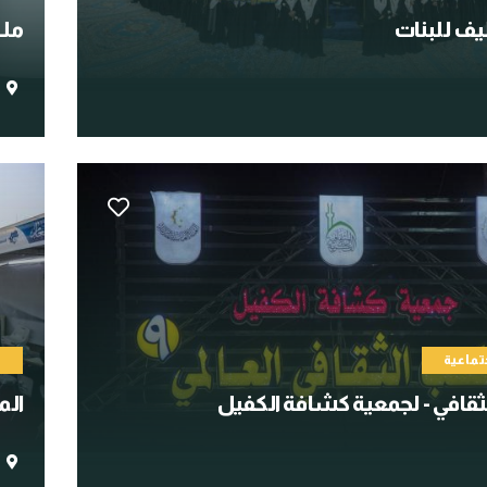
ف للبنات
ملت
تماعية
م
ثقافي - لجمعية كشافة الكفيل
الم