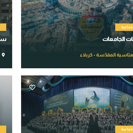
تماعية
م
ات الجامعات
سن 
عبّاسية المقدّسة - كربلاء
تماعية
م