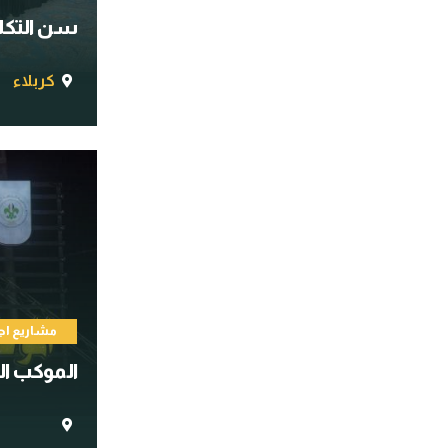
سن التكلي
كربلاء
مشاريع اج
الموكب ال