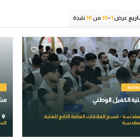
ريع
عرض
1
–
10
من
10
نتيجة
تماعية
م
ة الكفيل الوطني
مش
لمقدسة - قسم العلاقات العامة التابع للعتبة
لمقدسة
السل