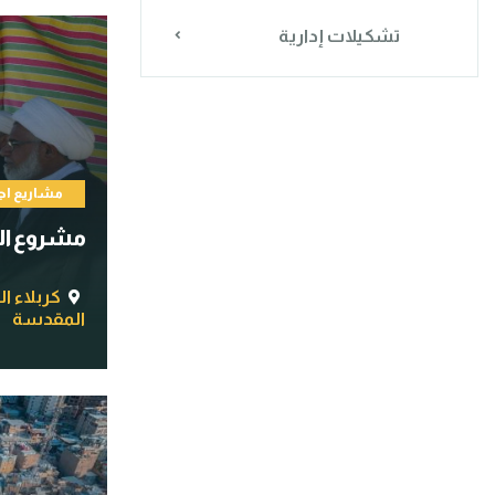
تشكيلات إدارية
مشاريع اج
مشروع التب
كربلاء ا
المقدسة