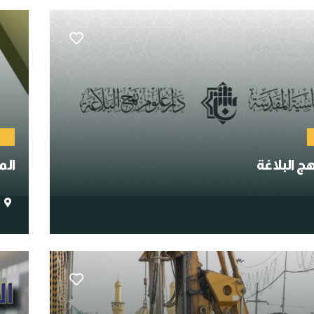
م
هج البلاغة
الم