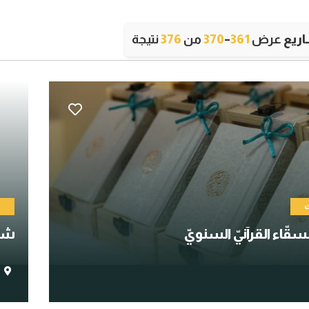
ريع
عرض
361
–
370
من
376
نتيجة
ت
ا
قّاء القرآنيّ السنويّ
شعب