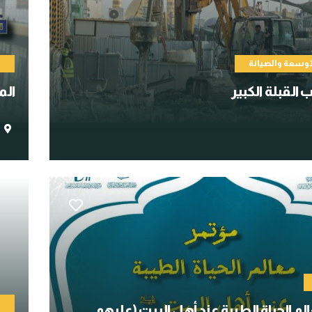
توسعة والصيانة
م
القبلة الكبير
الم
ا
م الحياة الطيبة عند أهل البيت (عليهم