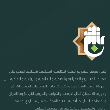
يُعني موقع مشاريع العتبة العبّاسية المقدّسة بتسليط الضوء على
مختلف المشاريع العمرانية والصحية والتعليمية والزراعية والثقافية التي
إنجزتها العتبة المقدّسة، وجهودها خلال المناسبات الدينية الكبرى،
ودورها الإنسانيّ خلال الأزمات والكوارث والحروب التي مرّ بها العراق
والمنطقة، لتبيان ما أنجزته العتبة المقدّسة من مشاريع لخدمة
الزائرين والمجتمع، وما قدّمته من خدمات إنسانية.