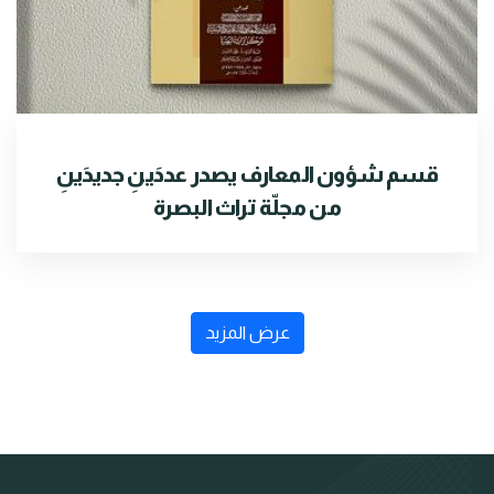
قسم شؤون المعارف يصدر عددَينِ جديدَينِ
من مجلّة تراث البصرة
عرض المزيد