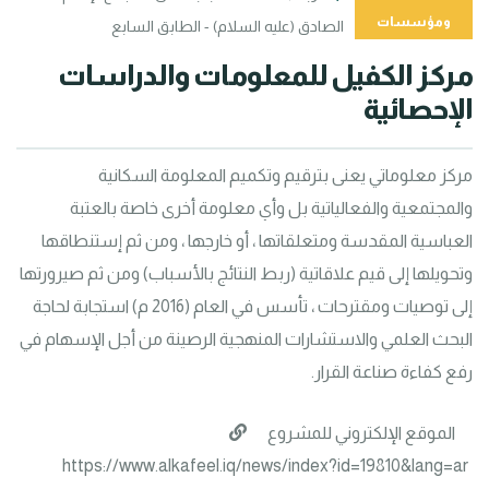
ومؤسسات
الصادق (عليه السلام) - الطابق السابع
مركز الكفيل للمعلومات والدراسات 
الإحصائية
مركز معلوماتي يعنى بترقيم وتكميم المعلومة السكانية 
والمجتمعية والفعالياتية بل وأي معلومة أخرى خاصة بالعتبة 
العباسية المقدسة ومتعلقاتها ، أو خارجها ، ومن ثم إستنطاقها 
وتحويلها إلى قيم علاقاتية (ربط النتائج بالأسباب) ومن ثم صيرورتها 
إلى توصيات ومقترحات ، تأسس في العام (2016 م) استجابة لحاجة 
البحث العلمي والاستشارات المنهجية الرصينة من أجل الإسهام في 
رفع كفاءة صناعة القرار.
الموقع الإلكتروني للمشروع
https://www.alkafeel.iq/news/index?id=19810&lang=ar