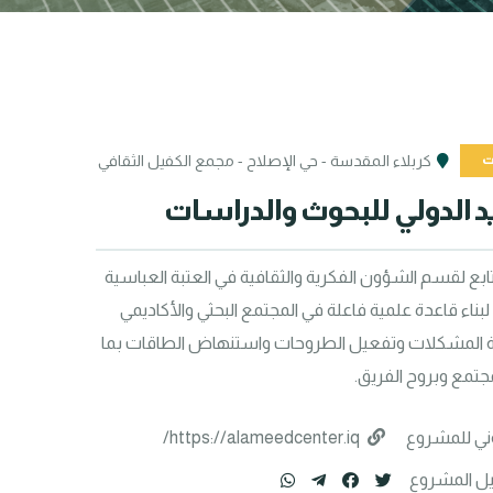
ت
كربلاء المقدسة - حي الإصلاح - مجمع الكفيل الثقافي
د الدولي للبحوث والدراسات
مركز بحثي علمي، تابع لقسم الشؤون الفكرية والثقافية في العتبة العباسية 
المقدسة، يسعى لبناء قاعدة علمية فاعلة في المجتمع البحثي والأكاديمي 
تعمل على معالجة المشكلات وتفعيل الطروحات واستنهاض الطاقات بما 
جتمع وبروح الفريق.
وني للمشروع
https://alameedcenter.iq/
ل المشروع