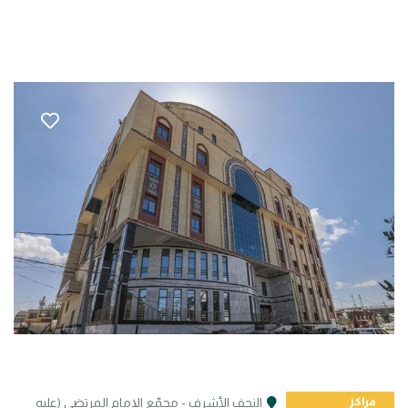
مراكز
النجف الأشرف - مجمّع الإمام المرتضى (عليه