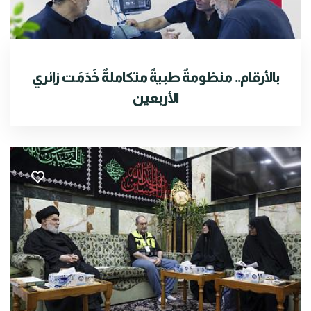
بالأرقام.. منظومةٌ طبيةٌ متكاملةٌ خَدَمَت زائري
الأربعين