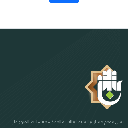
يُعني موقع مشاريع العتبة العبّاسية المقدّسة بتسليط الضوء على