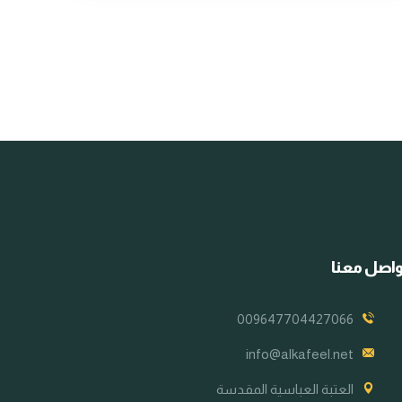
اصل معنا
009647704427066
info@alkafeel.net
العتبة العباسية المقدسة