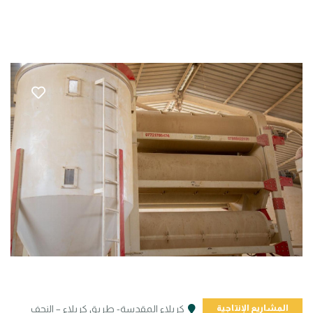
المشاريع الإنتاجية
كربلاء المقدسة- طريق كربلاء – النجف