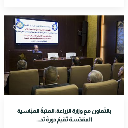
بالتّعاون مع وزارة الزراعة: العتبةُ العبّاسية
المقدّسة تُقيمُ دورةً تد...