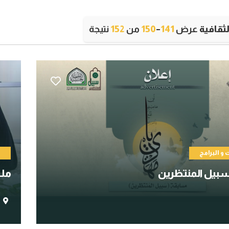
ثقافية
عرض
141
–
150
من
152
نتيجة
و البرامج
ا
بيل المنتظرين
ملت