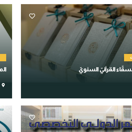
ت
م
قّاء القرآنيّ السنويّ
الم