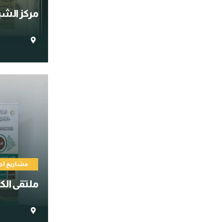
مركز الشي
مشاريع اج
ملتقى الك